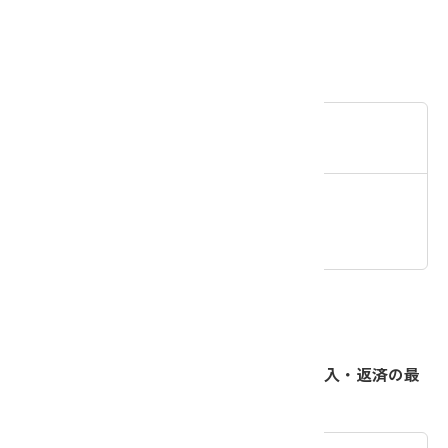
生活関連ローン
一部繰上返済手数料
窓口での手
続き
JAネットバ
ンクでの手
続き
カードローン
ＪＡネットバンクにおけるカードローン借入・返済の最
低金額