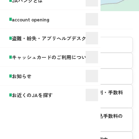
JAバンクとは
account opening
ホーム
JA中野市
盗難・紛失・アプリヘルプデスク
JA中野市 公式サイト
キャッシュカードのご利用について
定型約款一覧
お知らせ
商品概要説明書
JAネットバンク取扱商品にかかる金利・手数料
お近くのJAを探す
等のご案内
JAネットバンクにかかるご利用・振込手数料の
ご案内