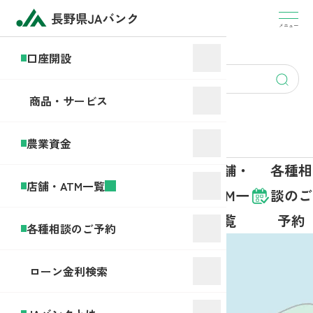
盗
難・
メニュー
JA
紛
バ
口座開設
失・
ン
account
アプ
ク
opening
リヘ
商品・サービス
と
ルプ
は
デス
農業資金
ク
商品・
店舗・
各種相
口座開
農業資
店舗・ATM一覧
サービ
ATM一
談のご
設
金
ス
覧
予約
各種相談のご予約
ローン金利検索
JA中野市