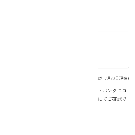
1回あたりの
1円
カードロー
ン最低借入
金額
1回あたりの
1円
カードロー
ン最低返済
金額
(令和2年7月20日現在)
※お借入利率やお借入可能額等はＪＡネットバンクにロ
グイン後の「カードローン契約内容照会」にてご確認で
きます。