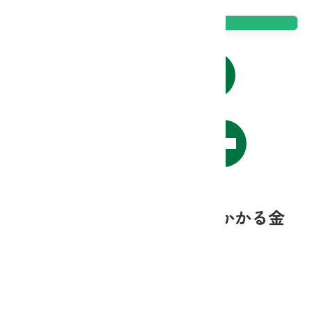
貯金
ローンの商品概要説明書はこちら
農業資金の商品概要説明書はこちら
JAネットバンク取扱商品にかかる金
利・手数料等のご案内
スーパー定期貯金