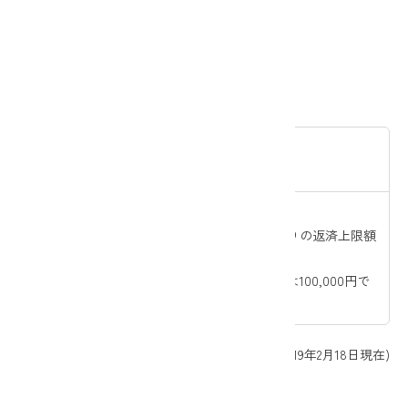
住宅ローン
一部繰上返済手数料
窓口での手
無料
続き
JAネットバ
無料
ンクでの手
※1 残高の99％が、1回あたりの返済上限額
続き
です。（円未満切り捨て）
※2 1回あたりの返済下限額は100,000円で
す。
(2019年2月18日現在)