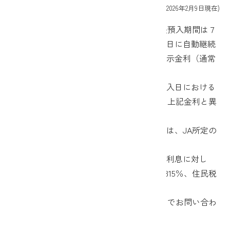
(2026年2月9日現在)
※JAネットバンクのスーパー定期貯金最長預入期間は７
年です。特段のお申し出がない場合、満期日に自動継続
扱いとなり、ご継続後はご継続時の店頭表示金利（通常
金利）が適用となります。
※お預入れいただく定期貯金の金利は、預入日における
JA所定の金利を適用させていただくため、上記金利と異
なる場合があります。
※やむを得ず満期日前に中途解約する場合は、JA所定の
中途解約金利が適用となります。
※金利は年利率・税引前で表示しており、利息に対し
20.315％（所得税および復興特別所得税15.315％、住民税
5％）が課税されます。
※詳細につきましては、ご利用のJA窓口までお問い合わ
せください。