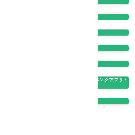
カードサービス
振込
国債
投資信託
ローン
その他（インターネットバンキング・JAバンクアプリ・
Webおよび即時口座振替・通帳レス等）
優遇プログラム
商品概要説明書一覧