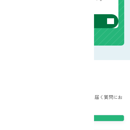
口座開設の詳細はこちら
知らなかった！JAバンク
JAバンクにまだご縁のないお客様からよく届く質問にお
答えします。
農家しか使えない金融機関だよね？