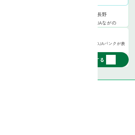
JAグリーン長野
JA中野市
JAながの
郵便番号から探す
お住まいの郵便番号をご入力いただくとお近くのJAバンクが表
示されます
〒
-
検索する
長野県信用農業協同組合連合会[金融機関コード3016]
登録金融機関 関東財務局長（登金）第523号
〒380-0826 長野県長野市大字南長野北石堂町1177-3