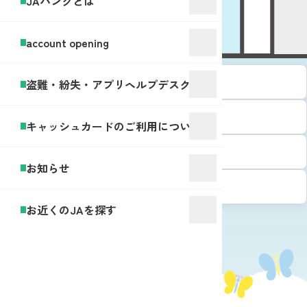
JAバンクとは
JAバンクとは
account opening
JAバンクってなに？
盗難・紛失・アプリヘルプデスク
JAバンクの商品・サービス
キャッシュカードのご利用について
知らなかった！JAバンク
お知らせ
JAバンクをもっと知る
お近くのJAを探す