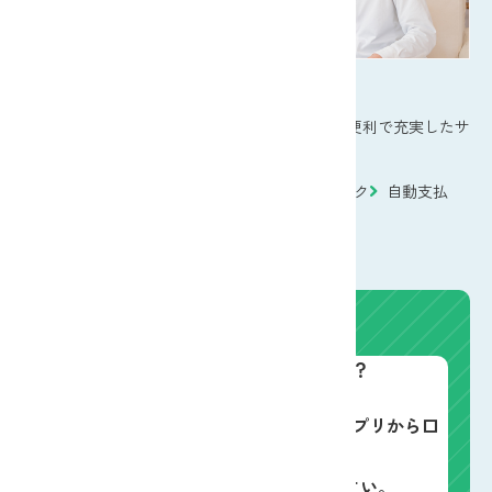
各種サービス
JAバンクでは、地域の皆さまの暮らしを支える便利で充実したサ
ービスを幅広くご提供しています。
優遇プログラム
JAカード
ATMネットワーク
自動支払
給与受取
年金受取
相続相談
口座はどうやって開くの？
JAバンクは最寄りのJA店舗の窓口、アプリから口
座開設ができます。
詳しくは口座開設のページをご覧ください。