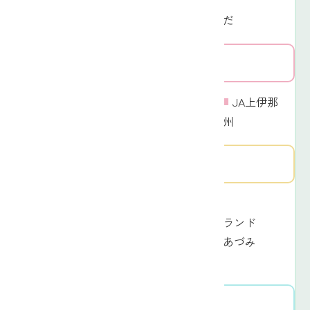
JA佐久浅間
中信エリア
東信エリア
JA信州うえだ
南信エリア
JA信州諏訪
JA上伊那
南信エリア
JAみなみ信州
中信エリア
JA木曽
JA松本ハイランド
JA洗馬
JAあづみ
JA大北
北信エリア