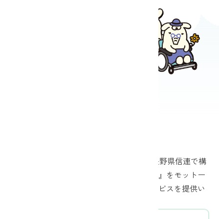
地域に根ざした金融機関
長野県JAバンクは、県下14JA（農協）と長野県信連で構
成されています。『地域とのつながり強化』をモットー
に、身近で、便利で、信頼される金融サービスを提供い
たします。
お近くのJAがそのまま