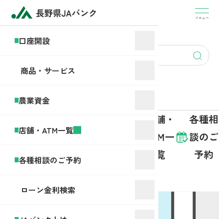
盗
難・
メニュー
JA
紛
バ
口座開設
失・
ン
account
アプ
ク
opening
リヘ
商品・サービス
と
ルプ
は
デス
農業資金
ク
商品・
店舗・
各種相
口座開
農業資
店舗・ATM一覧
サービ
ATM一
談のご
設
金
ス
覧
予約
各種相談のご予約
ホーム
JAバンクとは
ローン金利検索