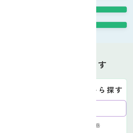
JAバンクの「便利」の仕組み
JAバンクの「安心」の仕組み
お近くのJAを探す
Search
地図から探す
JA名から探す
北信エリア
東信エリア
JA長野八ヶ岳