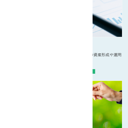
資産形成・運用
NISAやiDeCo、投資信託などを活用してお客様の資産形成や運用
をご支援します。
NISA
投資信託
国債
iDeCo