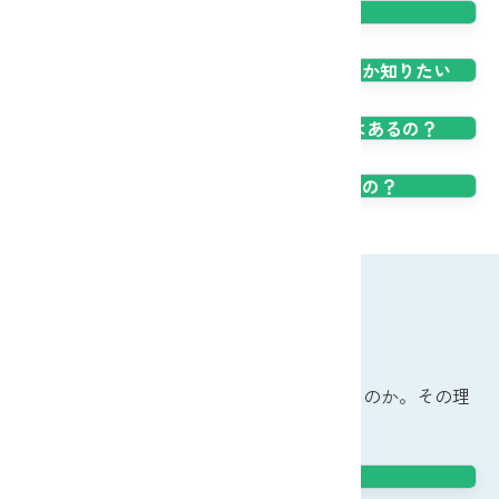
お金を引き出せるところが少なそう…
ATMでの入出金の手数料がいくらかかるのか知りたい
JAグループの関連施設で何かお得なことはあるの？
スマートフォンやパソコンから振込できるの？
JAバンクをもっと知る
JAバンクがどうして「便利」で「安心」なのか。その理
由をさらに深掘ります。
JAバンクシステム