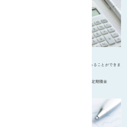
貯金・積金
お客様の状況やニーズに合った方法でお金を貯めることができま
す。
総合口座
普通貯金・貯蓄貯金
定期貯金
定期積金
財形貯金
教育資金贈与専用口座