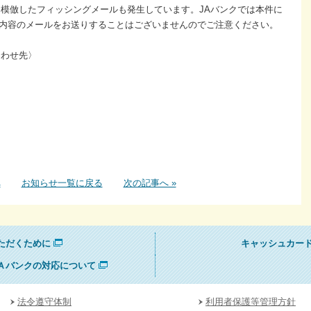
模倣したフィッシングメールも発生しています。JAバンクでは本件に
す内容のメールをお送りすることはございませんのでご注意ください。
合わせ先〉
へ
お知らせ一覧に戻る
次の記事へ »
ただくために
キャッシュカー
Ａバンクの対応について
法令遵守体制
利用者保護等管理方針