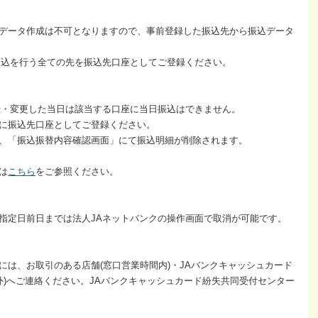
データ作成は不可となりますので、事前登録した振込先から振込データ
振込を行う全ての先を振込先口座としてご登録ください。
・変更した当日は該当する口座に当日振込はできません。
に振込先口座としてご登録ください。
、「振込振替内容確認画面」にて振込明細が削除されます。
は
こちら
をご参照ください。
指定日前日までは法人JAネットバンクの操作画面で取消が可能です。
には、お取引のある店舗(窓口営業時間内)・JAバンクキャッシュカード
外)へご連絡ください。JAバンクキャッシュカード紛失共同受付センター