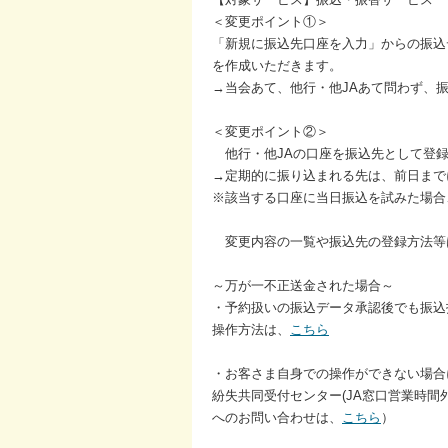
＜変更ポイント①＞
「新規に振込先口座を入力」からの振込
を作成いただきます。
→当会あて、他行・他JAあて問わず、
＜変更ポイント②＞
他行・他JAの口座を振込先として登録
→定期的に振り込まれる先は、前日まで
※該当する口座に当日振込を試みた場合
変更内容の一覧や振込先の登録方法等
～万が一不正送金された場合～
・予約扱いの振込データ承認後でも振込
操作方法は、
こちら
・お客さま自身での操作ができない場合
紛失共同受付センター(JA窓口営業時間
へのお問い合わせは、
こちら
）