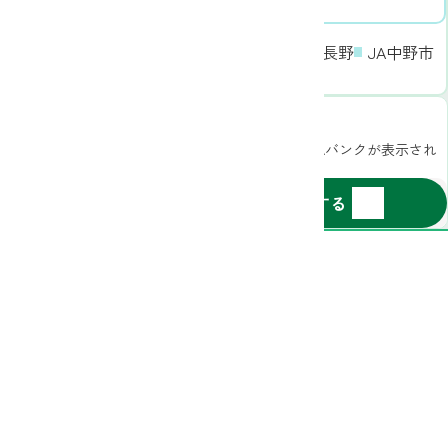
JAグリーン長野
JA中野市
JAながの
郵便番号から探す
お住まいの郵便番号をご入力いただくとお近くのJAバンクが表示され
ます
〒
-
検索する
長野県信用農業協同組合連合会[金融機関コード3016]
登録金融機関 関東財務局長（登金）第523号
〒380-0826 長野県長野市大字南長野北石堂町1177-3
長野県信連公式サイト