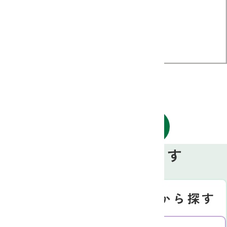
お知らせ一覧へ戻る
お近くのJAを探す
Search
地図から探す
JA名から探す
北信エリア