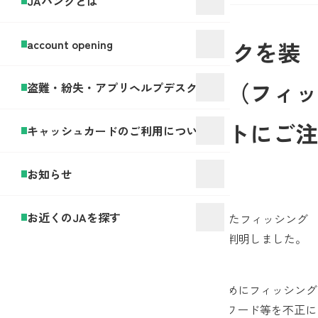
JAバンクとは
2024年09月05日
農業協同組合やJAバンクを装
account opening
った不審な電子メール（フィッ
盗難・紛失・アプリヘルプデスク
シングメール）、サイトにご注
キャッシュカードのご利用について
意ください
お知らせ
お近くのJAを探す
このたび、農業協同組合やJAバンクを装ったフィッシング
メールが不特定多数に送付されていることが判明しました。
ATMやJAネットバンク利用停止の解除のためにフィッシング
サイトへ誘導する内容で、ログインID・パスワード等を不正に