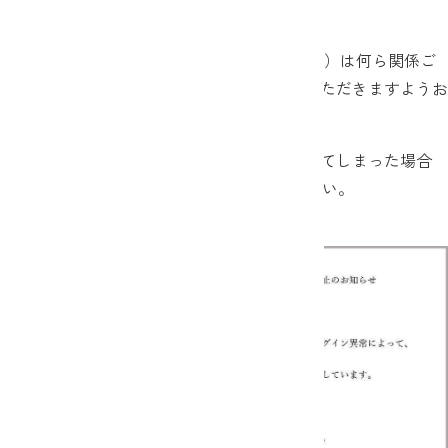
取得する手口となっております。
本メールとJAバンク（JA・信連・農林中金）は何ら関係ご
ざいませんので、不審なメールにはご注意いただきますようお
願いいたします。
万が一、口座番号や暗証番号を他人に伝えてしまった場合
は、お取引のあるJA・信連にお申し出ください。
《不審なメール内容 その１》