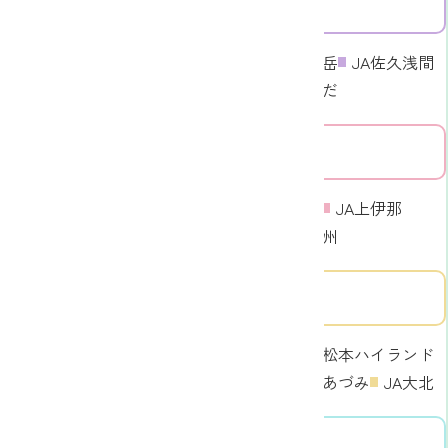
東信エリア
JA長野八ヶ岳
JA佐久浅間
JA信州うえだ
中信エリア
東信エリア
南信エリア
JA信州諏訪
JA上伊那
JAみなみ信州
南信エリア
中信エリア
JA木曽
JA松本ハイランド
JA洗馬
JAあづみ
JA大北
北信エリア