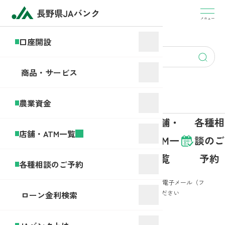
盗
難・
メニュー
JA
紛
バ
口座開設
失・
ン
account
アプ
ク
opening
リヘ
商品・サービス
と
ルプ
は
デス
農業資金
ク
商品・
店舗・
各種相
口座開
農業資
店舗・ATM一覧
サービ
ATM一
談のご
設
金
ス
覧
予約
各種相談のご予約
ホ
お
農業協同組合やJAバンクを装った不審な電子メール（フ
ー
知
ィッシングメール）、サイトにご注意ください
ローン金利検索
ム
ら
せ