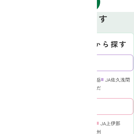
お知らせ一覧へ戻る
お近くのJAを探す
Search
地図から探す
JA名から探す
北信エリア
東信エリア
JA長野八ヶ岳
JA佐久浅間
JA信州うえだ
中信エリア
東信エリア
南信エリア
JA信州諏訪
JA上伊那
JAみなみ信州