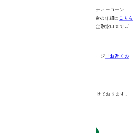
併せまして、緊急支援としてJAアグリマイティーローン
「災害緊急資金」をご用意いたしました（資金の詳細は
こちら
をご覧ください）ので、お近くのJA・信連の金融窓口までご
相談いただきますようお願い申し上げます。
＜県内JA各店舗＞
電話番号等は、長野県JAバンクホームページ
「お近くの
JAを探す」
よりご確認ください。
＜信連相談窓口＞
農業部 農業金融課 （026－236－2080）
※ご相談は、平日（9時～17時）に受け付けております。