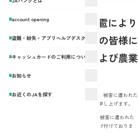
JAバンクとは
2025年05月28日
令和7年5月の強風、降雹により
account opening
被害に遭われた農業者の皆様に
盗難・紛失・アプリヘルプデスク
対する相談窓口設置および農業
キャッシュカードのご利用について
資金対応について
お知らせ
お近くのJAを探す
このたびの令和7年5月の強風、降雹により、被害に遭われた
農業者の皆様に対しまして、心よりお見舞い申し上げます。
長野県JAバンクでは、JAバンク各店舗にて被害に遭われた
農業者の皆様の資金支援に関するご相談を受け付けておりま
す。