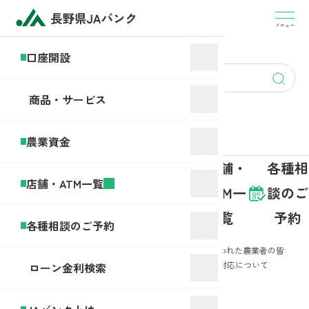
盗
難・
メニュー
JA
紛
バ
口座開設
失・
ン
account
アプ
ク
opening
リヘ
商品・サービス
と
ルプ
は
デス
農業資金
ク
商品・
店舗・
各種相
口座開
農業資
店舗・ATM一覧
サービ
ATM一
談のご
設
金
ス
覧
予約
各種相談のご予約
ホ
お
令和7年5月の強風、降雹により被害に遭われた農業者の皆
ー
知
様に対する相談窓口設置および農業資金対応について
ローン金利検索
ム
ら
せ