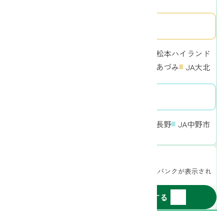
南信エリア
中信エリア
JA木曽
JA松本ハイランド
JA洗馬
JAあづみ
JA大北
北信エリア
JAグリーン長野
JA中野市
JAながの
郵便番号から探す
お住まいの郵便番号をご入力いただくとお近くのJAバンクが表示され
ます
〒
-
検索する