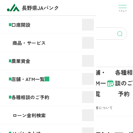
盗
難・
メニュー
JA
紛
バ
口座開設
失・
ン
account
アプ
ク
opening
リヘ
商品・サービス
と
ルプ
は
デス
農業資金
ク
商品・
店舗・
各種相
口座開
農業資
店舗・ATM一覧
サービ
ATM一
談のご
設
金
ス
覧
予約
各種相談のご予約
ホーム
お知らせ
振込・振替の限度額の引き下げ等について
ローン金利検索
2025年10月17日