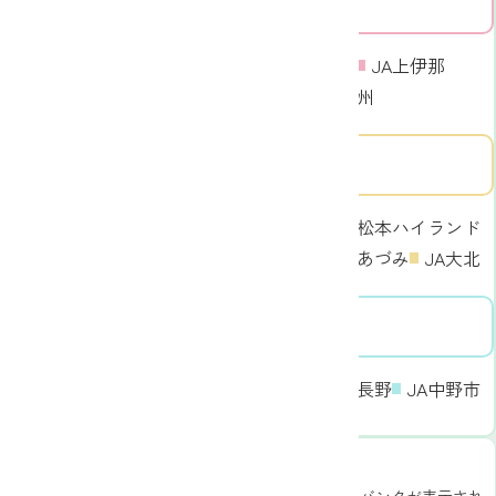
南信エリア
JA信州諏訪
JA上伊那
JAみなみ信州
南信エリア
中信エリア
JA木曽
JA松本ハイランド
JA洗馬
JAあづみ
JA大北
北信エリア
JAグリーン長野
JA中野市
JAながの
郵便番号から探す