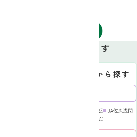
お知らせ一覧へ戻る
お近くのJAを探す
Search
地図から探す
JA名から探す
北信エリア
東信エリア
JA長野八ヶ岳
JA佐久浅間
JA信州うえだ
中信エリア
東信エリア