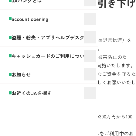
振込・振替の限度額の引き下げ
JAバンクとは
等について
account opening
盗難・紛失・アプリヘルプデスク
平素より長野県JAバンク（県下14JAおよび長野県信連）を
ご利用いただき、誠にありがとうございます。
キャッシュカードのご利用について
このたび、JAネットバンクを悪用した詐欺被害防止のた
め、2025年10月20日（月）より下記の対応を実施いたします。
お客様にはご不便をおかけしますが、大切なご資金を守るた
お知らせ
めの対策となりますので、ご理解のほどよろしくお願いいたし
ます。
お近くのJAを探す
１．振込・振替の限度額変更
振込や振替の1日あたりの限度額を、従来の300万円から100
万円に引き下げます。
※JAネットバンクやJAバンクアプリ プラスをご利用中のお