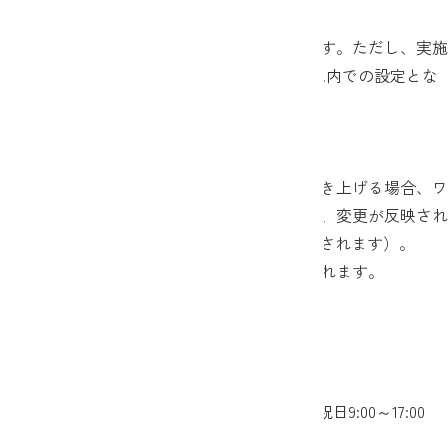
客様は、現在登録されている限度額がそのま
ま
適用されます。ただし、実施
日以降に限度額を変更する場合は、100万円以内での設定とな
ります。
２．振込額引き上げの反映時期について
振込・振替、およびペイジーの限度額を引き上げる場合、ワ
ンタイムパスワードの利用有無にかかわらず、変更が反映され
るまで7日間かかります（受付後8日目に反映されます）。
※限度額を引き下げる場合は、即時適用されます。
＜本件に関するお問い合わせ先＞
JAネットバンクヘルプデスク
フリーダイヤル ：0120-058-098
お問い合わせ時間：平日9:00～21:00、土日祝日9:00～17:00