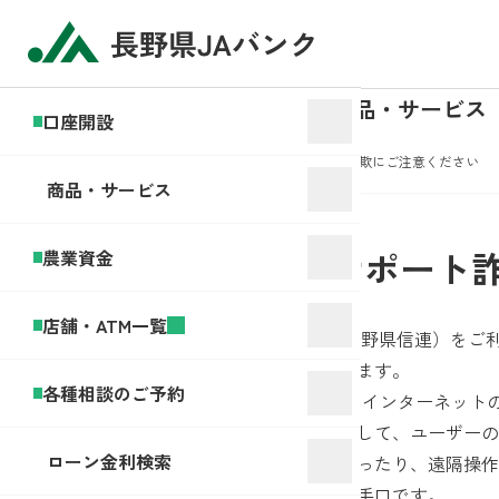
口座開設
商品・サービス
口座開設
ホーム
お知らせ
【JAネットバンク】サポート詐欺にご注意ください
商品・サービス
2026年05月21日
【JAネットバンク】サポート
農業資金
店舗・ATM一覧
平素より長野県JAバンク（県下JAおよび長野県信連）をご
全国的にサポート詐欺の被害が多発しています。
各種相談のご予約
サポート詐欺とは、PCやスマートフォンでインターネット
面を表示させたり、警告音を発生させるなどして、ユーザーの
ローン金利検索
かけさせ、サポートの名目で金銭をだまし取ったり、遠隔操作
いない振込をさせることで金銭をだまし取る手口です。