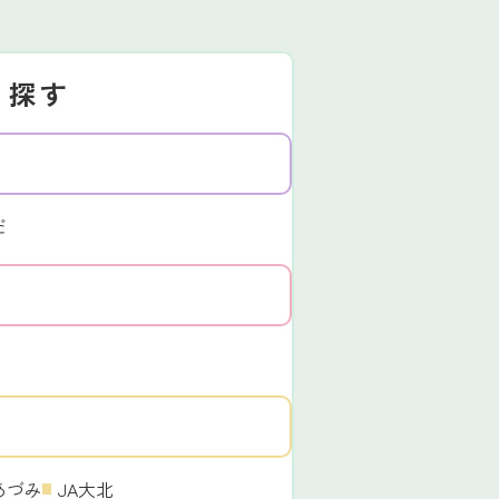
ら探す
だ
あづみ
JA大北