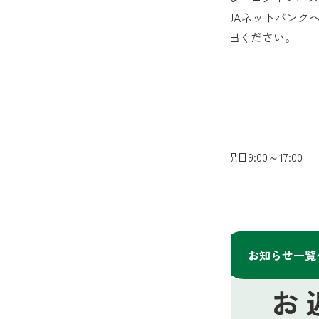
が分からない方や、操作方法が不明の場合はJAネットバンクヘルプデ
ットバンクの利用停止をご希望の旨、お申し出ください。
＜本件に関するお問い合わせ先＞
ＪＡネットバンクヘルプデスク
フリーダイヤル ：0120-058-098
お問い合わせ時間：平日9:00～21:00、土日祝日9:00～17:00
お知らせ一覧
お