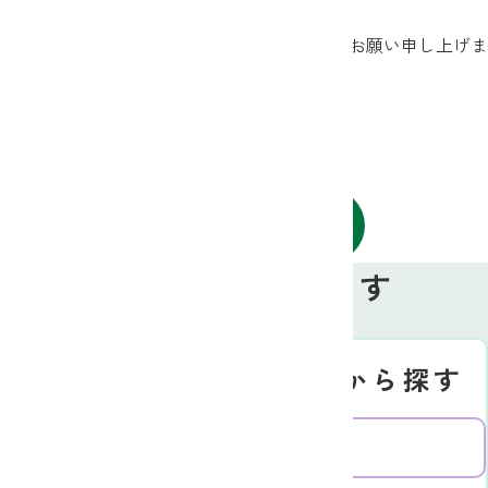
申し上げます。
今後とも変わらぬご愛顧を賜りますよう、お願い申し上げま
す。
お知らせ一覧へ戻る
お近くのJAを探す
Search
地図から探す
JA名から探す
北信エリア
東信エリア