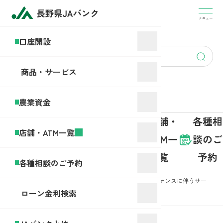
盗
難・
メニュー
JA
紛
バ
口座開設
失・
ン
account
アプ
ク
opening
リヘ
商品・サービス
と
ルプ
は
デス
農業資金
ク
商品・
店舗・
各種相
口座開
農業資
店舗・ATM一覧
サービ
ATM一
談のご
設
金
ス
覧
予約
各種相談のご予約
ホー
お知
JAネットローン仮申込画面のメンテナンスに伴うサー
ム
らせ
ビス再開のご案内
ローン金利検索
2025年10月02日