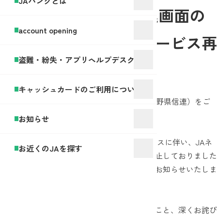
JAバンクとは
JAネットローン仮申込画面の
account opening
メンテナンスに伴うサービス再
盗難・紛失・アプリヘルプデスク
開のご案内
キャッシュカードのご利用について
いつも長野県JAバンク（県下14JAおよび長野県信連）をご
利用いただき、誠にありがとうございます。
お知らせ
2025年10月1日（水）のシステムメンテナンスに伴い、JAネ
お近くのJAを探す
ットローン仮申込画面へのアクセスを一時停止しておりました
が、現在はサービスを再開しておりますのでお知らせいたしま
す。
ご利用の皆様にはご不便をおかけしましたこと、深くお詫び