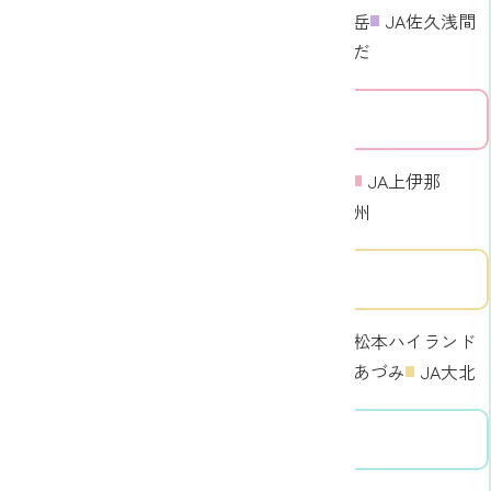
JA長野八ヶ岳
JA佐久浅間
JA信州うえだ
中信エリア
東信エリア
南信エリア
JA信州諏訪
JA上伊那
JAみなみ信州
南信エリア
中信エリア
JA木曽
JA松本ハイランド
JA洗馬
JAあづみ
JA大北
北信エリア