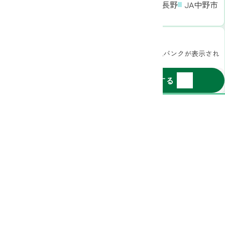
JAグリーン長野
JA中野市
JAながの
郵便番号から探す
お住まいの郵便番号をご入力いただくとお近くのJAバンクが表示され
ます
〒
-
検索する
長野県信用農業協同組合連合会[金融機関コード3016]
登録金融機関 関東財務局長（登金）第523号
〒380-0826 長野県長野市大字南長野北石堂町1177-3
長野県信連公式サイト
JAバンク公式サイト
サイトポリシー