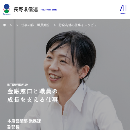
RECRUIT SITE
ホーム
仕事内容・職員紹介
貯金為替の仕事インタビュー
INTERVIEW 10
金融窓口と職員の
成長を支える仕事
本店営業部 業務課
副部長