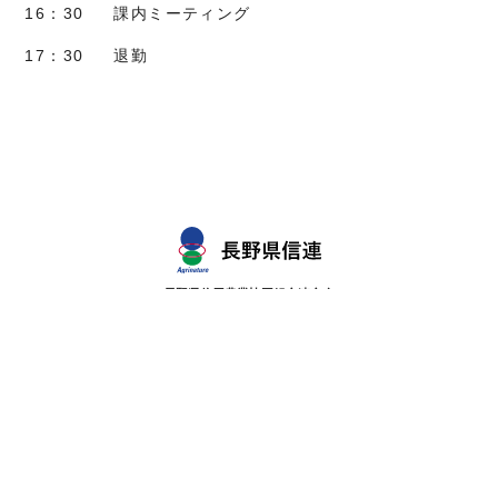
16：30
課内ミーティング
17：30
退勤
長野県信用農業協同組合連合会
RECRUIT SITE
長野信連ホームページ
新卒採用エントリーはマイナビへ
中途採用エントリーはフォームへ